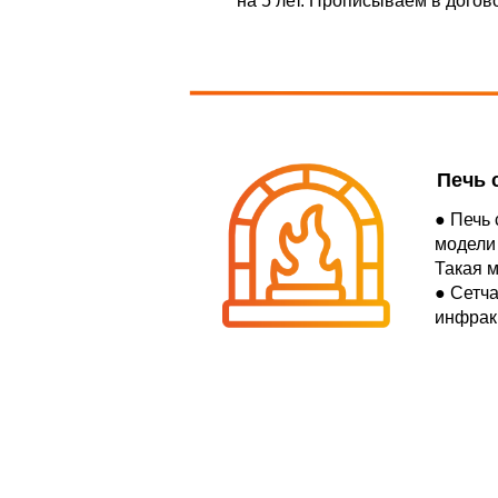
на 5 лет. Прописываем в догов
Печь 
● Печь 
модели 
Такая 
● Сетч
инфрак