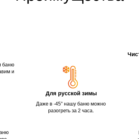
Чис
м баню
авим и
Для русской зимы
Даже в -45° нашу баню можно
разогреть за 2 часа.
баню