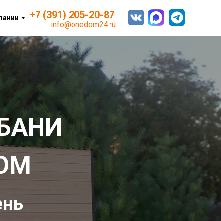
+7 (391) 205-20-87
пании
info@onedom24.ru
БАНИ
ОМ
ень