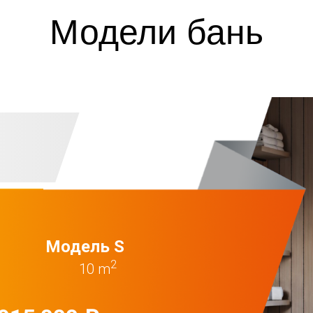
Модели бань
Модель S
2
10 m