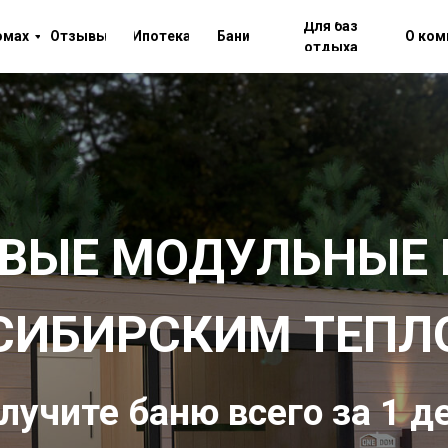
Для баз
омах
Отзывы
Ипотека
Бани
О ком
отдыха
ОВЫЕ МОДУЛЬНЫЕ 
 СИБИРСКИМ ТЕПЛ
лучите баню всего за 1 д