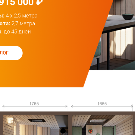
915 000 ₽
ы:
4 x 2,5 метра
ота:
2,7 метра
а
: до 45 дней
ЛОГ